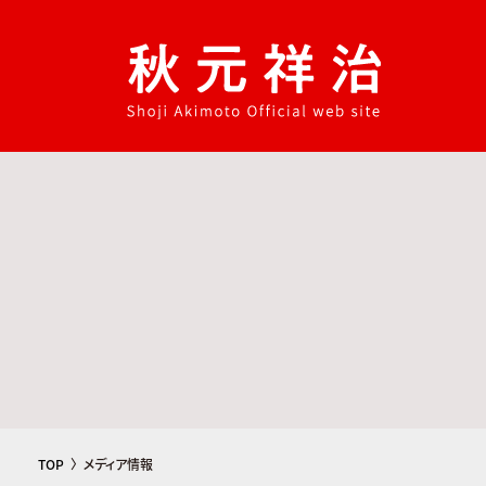
コ
ナ
ン
ビ
テ
ゲ
ン
ー
ツ
シ
へ
ョ
ス
ン
キ
に
ッ
移
プ
動
TOP
メディア情報