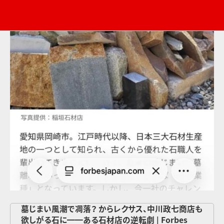
墓じまい風潮で凋落？ からレクサス、中川政七商店も
欲しがる石に━━ある石材店の逆転劇 | Forbes