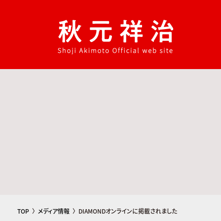
コ
ナ
ン
ビ
テ
ゲ
ン
ー
ツ
シ
へ
ョ
ス
ン
キ
に
ッ
移
プ
動
TOP
メディア情報
DIAMONDオンラインに掲載されました