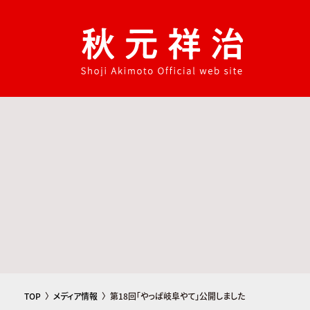
コ
ナ
ン
ビ
テ
ゲ
ン
ー
ツ
シ
へ
ョ
ス
ン
キ
に
ッ
移
プ
動
TOP
メディア情報
第18回「やっぱ岐阜やて」公開しました