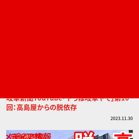
コ
ナ
ン
ビ
テ
ゲ
ン
ー
ツ
シ
へ
ョ
ス
ン
キ
に
ッ
移
プ
動
TOP
メディア情報
岐阜新聞YouTube「やっぱ岐阜やて」第10回：高島屋からの脱依存
岐阜新聞YouTube「やっぱ岐阜やて」第10
回：高島屋からの脱依存
2023.11.30
メディア情報